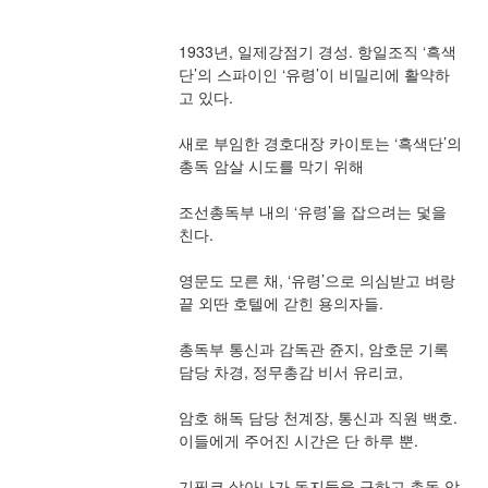
1933년, 일제강점기 경성. 항일조직 ‘흑색
단’의 스파이인 ‘유령’이 비밀리에 활약하
고 있다. 
새로 부임한 경호대장 카이토는 ‘흑색단’의 
총독 암살 시도를 막기 위해 
조선총독부 내의 ‘유령’을 잡으려는 덫을 
친다. 
영문도 모른 채, ‘유령’으로 의심받고 벼랑 
끝 외딴 호텔에 갇힌 용의자들. 
총독부 통신과 감독관 쥰지, 암호문 기록 
담당 차경, 정무총감 비서 유리코, 
암호 해독 담당 천계장, 통신과 직원 백호. 
이들에게 주어진 시간은 단 하루 뿐.
기필코 살아나가 동지들을 구하고 총독 암